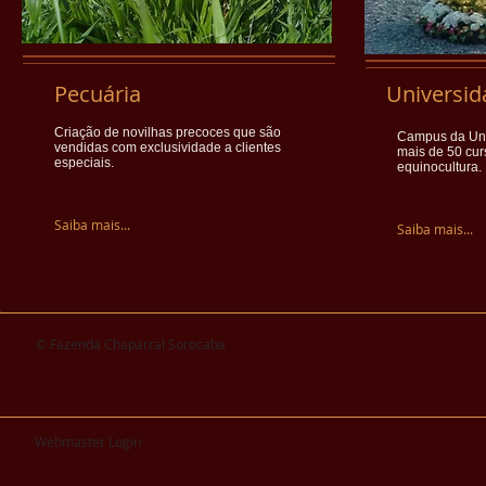
Pecuária
Universid
Criação de novilhas precoces que são
Campus da Uni
vendidas com exclusividade a clientes
mais de 50 cur
especiais.
equinocultura.
Saiba mais...
Saiba mais...
© Fazenda Chaparral Sorocaba
Webmaster Login