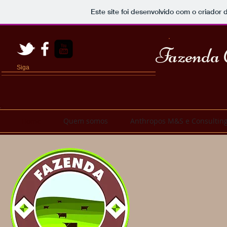
Este site foi desenvolvido com o criador 
Fazenda 
Siga
Home
Quem somos
Anthropos M&S e Consultin